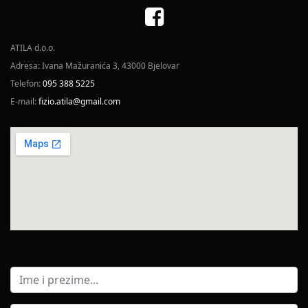
ATILA d.o.o.
Adresa: Ivana Mažuranića 3, 43000 Bjelovar
Telefon:
095 388 5225
E-mail:
fizio.atila@gmail.com