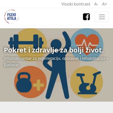
Visoki kontrast
A-
A+
Pokret i zdravlje za bolji život.
Vrhunski centar za regeneraciju, oporavak i rehabilitaciju –
Bjelovar.