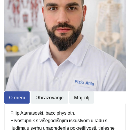
O meni
Obrazovanje
Moj cilj
Filip Atanasoski, bacc.physioth.
Prvostupnik s višegodišnjim iskustvom u radu s
ljudima u svrhu unapređenja pokretljivosti, tjelesne