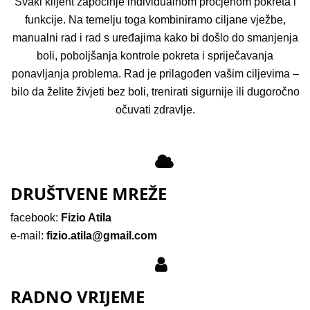
Svaki klijent započinje individualnom procjenom pokreta i
funkcije. Na temelju toga kombiniramo ciljane vježbe,
manualni rad i rad s uređajima kako bi došlo do smanjenja
boli, poboljšanja kontrole pokreta i spriječavanja
ponavljanja problema. Rad je prilagođen vašim ciljevima –
bilo da želite živjeti bez boli, trenirati sigurnije ili dugoročno
očuvati zdravlje.
DRUŠTVENE MREŽE
facebook:
Fizio Atila
e-mail:
fizio.atila@gmail.com
RADNO VRIJEME