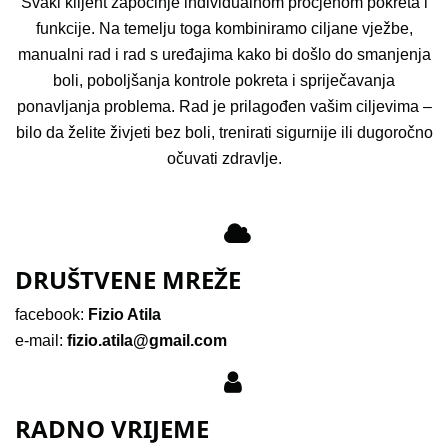
Svaki klijent započinje individualnom procjenom pokreta i
funkcije. Na temelju toga kombiniramo ciljane vježbe,
manualni rad i rad s uređajima kako bi došlo do smanjenja
boli, poboljšanja kontrole pokreta i spriječavanja
ponavljanja problema. Rad je prilagođen vašim ciljevima –
bilo da želite živjeti bez boli, trenirati sigurnije ili dugoročno
očuvati zdravlje.
DRUŠTVENE MREŽE
facebook:
Fizio Atila
e-mail:
fizio.atila@gmail.com
RADNO VRIJEME