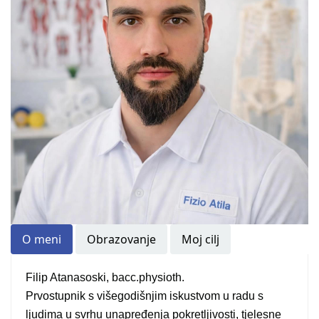
O meni
Obrazovanje
Moj cilj
Filip Atanasoski, bacc.physioth.
Prvostupnik s višegodišnjim iskustvom u radu s
ljudima u svrhu unapređenja pokretljivosti, tjelesne