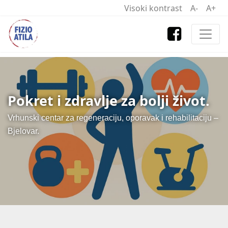
Visoki kontrast
A-
A+
Pokret i zdravlje za bolji život.
Vrhunski centar za regeneraciju, oporavak i rehabilitaciju –
Bjelovar.