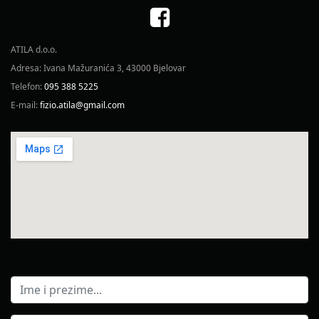
ATILA d.o.o.
Adresa: Ivana Mažuranića 3, 43000 Bjelovar
Telefon:
095 388 5225
E-mail:
fizio.atila@gmail.com